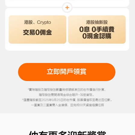
立即開戶領賞
*實際贈股及贈幣發放數量將根據解凍日的收市價進行計算，
贈幣發放需開通現金綜合賬戶-加密貨幣。
^匯豐贈股截至2025年9月25日的收市價, 股票價值取至最近百位數。
一重賞及二重賞需入金達標，並完成60天資產維護任務